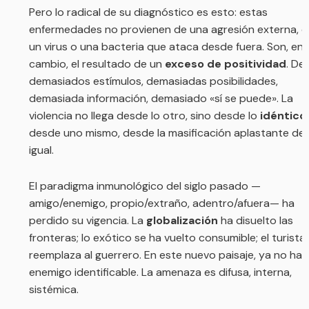
Completá tus datos para recibir acceso
inmediato y novedades según tus intereses.
¿Ya tenés usuario?
Iniciá sesión aquí.
Dirección de correo electrónico
*
Número de teléfono
*
Localidad
*
Nombre de usuario
*