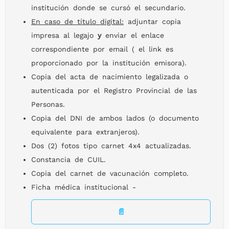
institución donde se cursó el secundario.
En caso de título digital:
adjuntar copia
impresa al legajo
y
enviar el enlace
correspondiente por email ( el link es
proporcionado por la institución emisora).
Informática y Entornos Virtuales
Copia del acta de nacimiento legalizada o
Introducción al Ámbito Notarial
autenticada por el Registro Provincial de las
Escritos y Demandas
Personas.
Poder Judicial: Organigrama y Funcionamiento
Copia del DNI de ambos lados (o documento
Introducción al Derecho
equivalente para extranjeros).
Dos (2) fotos tipo carnet 4x4 actualizadas.
Constancia de CUIL.
Copia del carnet de vacunación completo.
Ficha médica institucional -
📄