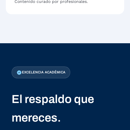
Contenido curado por profesionales.
verified
EXCELENCIA ACADÉMICA
El respaldo que
mereces.