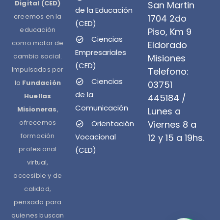
Digital (CED)
San Martin
de la Educación
creemos en la
1704 2do
(CED)
educación
Piso, Km 9
Ciencias
como motor de
Eldorado
Empresariales
cambio social.
Misiones
(CED)
Impulsados por
Telefono:
Ciencias
la
Fundación
03751
de la
Huellas
445184 /
Comunicación
Misioneras
,
Lunes a
ofrecemos
Orientación
Viernes 8 a
formación
Vocacional
12 y 15 a 19hs.
profesional
(CED)
virtual,
accesible y de
calidad,
pensada para
quienes buscan