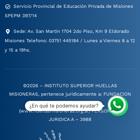
Servicio Provincial de Educación Privada de Misiones
SPEPM 397/14
Sede: Av. San Martin 1704 2do Piso, Km 9 Eldorado
Misiones Telefono: 03751 445184 / Lunes a Viernes 8 a 12
y 15 a 19hs.
©2026 – INSTITUTO SUPERIOR HUELLAS
MISIONERAS, pertenece jurídicamente a: FUNDACION
HUELLAS MISIONERAS.
¿En qué te podemos ayudar?
(www.huellasmisioneras.org.ar) PERSONERIA
JURIDICA A – 3988