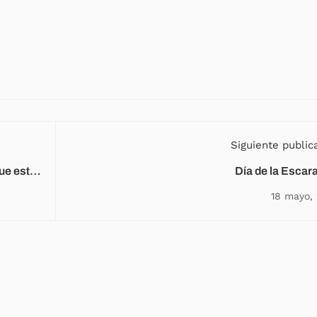
Siguiente public
que está
Día de la Escar
18 mayo,