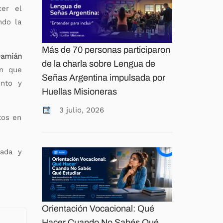
cer el
ndo la
Más de 70 personas participaron
amián
de la charla sobre Lengua de
en que
Señas Argentina impulsada por
ento y
Huellas Misioneras
3 julio, 2026
tos en
zada y
Orientación Vocacional: Qué
Hacer Cuando No Sabés Qué