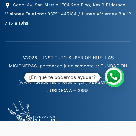
Sede: Av. San Martin 1704 2do Piso, Km 9 Eldorado
Misiones Telefono: 03751 445184 / Lunes a Viernes 8 a 12
y 15 a 19hs.
©2026 – INSTITUTO SUPERIOR HUELLAS
MISIONERAS, pertenece jurídicamente a: FUNDACION
HUELLAS MISIONERAS.
¿En qué te podemos ayudar?
(www.huellasmisioneras.org.ar) PERSONERIA
JURIDICA A – 3988